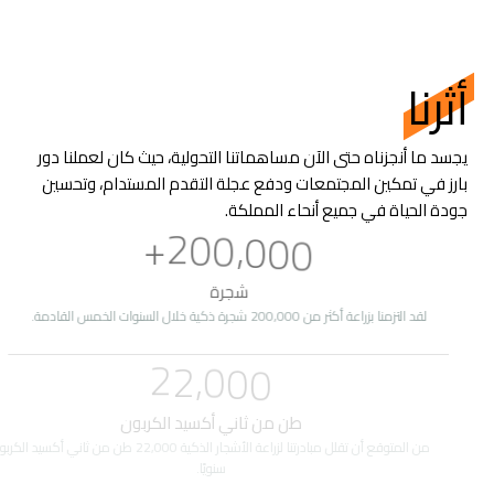
أثرنا
يجسد ما أنجزناه حتى الآن مساهماتنا التحولية، حيث كان لعملنا دور
بارز في تمكين المجتمعات ودفع عجلة التقدم المستدام، وتحسين
جودة الحياة في جميع أنحاء المملكة.
2
0
0
,
0
0
0
+
شجرة
لقد التزمنا بزراعة أكثر من 200,000 شجرة ذكية خلال السنوات الخمس القادمة.
2
2
,
0
0
0
طن من ثاني أكسيد الكربون
من المتوقع أن تقلل مبادرتنا لزراعة الأشجار الذكية 22,000 طن من ثاني أكسيد الكربون
سنويًا.