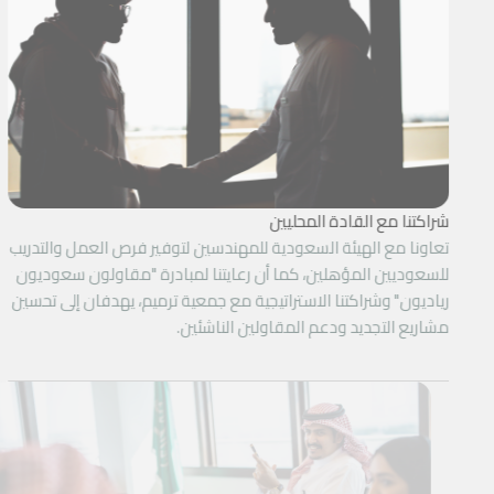
شراكتنا مع القادة المحليين
تعاونا مع الهيئة السعودية للمهندسين لتوفير فرص العمل والتدريب
للسعوديين المؤهلين، كما أن رعايتنا لمبادرة "مقاولون سعوديون
رياديون" وشراكتنا الاستراتيجية مع جمعية ترميم، يهدفان إلى تحسين
مشاريع التجديد ودعم المقاولين الناشئين.