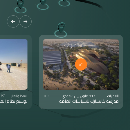
العقارات
917 مليون ريال سعودي
TBC
النفط والغاز
أكثر من 2م
مدرسة كابسارك للسياسات العامة
توسيع نظام الغاز الرئيس