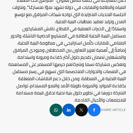
خلال مشاركته في جلسة نقاش بعنوان: "المرافق تحت الضغط:
المياه والطاقة والنفايات في دولة تشهد نموًا متسارعًا". وتناولت
الجلسة التحديات المتزايدة التي تواجه شبكات المرافق مع توسع
المدن وتزايد تعقيد متطلبات البنية التحتية.
واستنادًا إلى الخبرات العملية في القطاع، ناقش المشاركون
مستقبل البنية التحتية للطاقة في المشاريع الحضرية الناشئة، والدور
المتنامي للنفايات كأصل استراتيجي في منظومة البنية التحتية،
إضافةً إلى أهمية تعزيز التعاون بين المخططين ومزودي المرافق
والمشغلين لضمان تقديم حلول أكثر كفاءة ومرونة واستدامة.
وتعكس مشاركة نسما وشركاهم حرصها المستمر على المساهمة
في المنصات والحوارات المتخصصة التي تسهم في رسم مستقبل
البنية التحتية في المنطقة. ومن خلال دعم النقاشات المتعلقة
بكفاءة الموارد والمرونة طويلة الأمد والنمو المستدام، تواصل
الشركة دورها في تطوير حلول بنية تحتية تحقق قيمة مستدامة
للمجتمعات والأجيال القادمة
.
SHARE ARTICLE